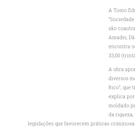
A Tomo Edit
“Sociedade 
são coautor
Amadei, Dão
encontra-s
33,00 (trinta
A obra apon
diversos m
Rico”, que 
explica por
moldado par
da riqueza,
legislações que favorecem práticas criminosa