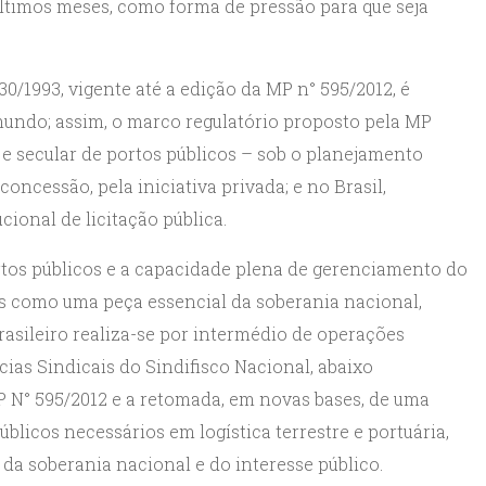
ltimos meses, como forma de pressão para que seja
30/1993, vigente até a edição da MP n° 595/2012, é
undo; assim, o marco regulatório proposto pela MP
e secular de portos públicos – sob o planejamento
oncessão, pela iniciativa privada; e no Brasil,
cional de licitação pública.
ortos públicos e a capacidade plena de gerenciamento do
os como uma peça essencial da soberania nacional,
asileiro realiza-se por intermédio de operações
cias Sindicais do Sindifisco Nacional, abaixo
N° 595/2012 e a retomada, em novas bases, de uma
blicos necessários em logística terrestre e portuária,
a soberania nacional e do interesse público.