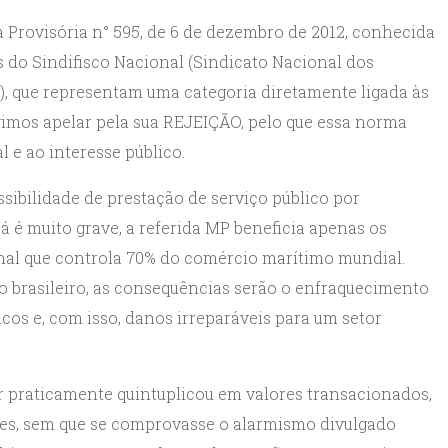
 Provisória n° 595, de 6 de dezembro de 2012, conhecida
s do Sindifisco Nacional (Sindicato Nacional dos
l), que representam uma categoria diretamente ligada às
 vimos apelar pela sua REJEIÇÃO, pelo que essa norma
l e ao interesse público.
ossibilidade de prestação de serviço público por
já é muito grave, a referida MP beneficia apenas os
nal que controla 70% do comércio marítimo mundial.
vo brasileiro, as consequências serão o enfraquecimento
icos e, com isso, danos irreparáveis para um setor
or praticamente quintuplicou em valores transacionados,
es, sem que se comprovasse o alarmismo divulgado