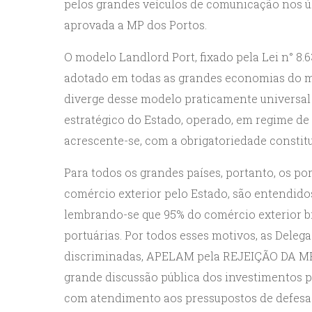
pelos grandes veículos de comunicação nos ú
aprovada a MP dos Portos.
O modelo Landlord Port, fixado pela Lei n° 8.6
adotado em todas as grandes economias do m
diverge desse modelo praticamente universal 
estratégico do Estado, operado, em regime de c
acrescente-se, com a obrigatoriedade constitu
Para todos os grandes países, portanto, os p
comércio exterior pelo Estado, são entendid
lembrando-se que 95% do comércio exterior br
portuárias. Por todos esses motivos, as Delega
discriminadas, APELAM pela REJEIÇÃO DA MP 
grande discussão pública dos investimentos pú
com atendimento aos pressupostos de defesa d