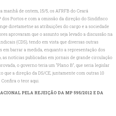
 na manhã de ontem, 15/5, os AFRFB do Ceará
os Portos e com a omissão da direção do Sindifisco
inge diretametne as atribuições do cargo e a sociedade
ores aprovaram que o assunto seja levado a discussão na
dicais (CDS), tendo em vista que diversas outras
das em barrar a medida, enquanto a representação dos
 as notícias publicadas em jornais de grande circulação
ovada, o governo teria um "Plano B", que seria legislar
sto que a direção da DS/CE, juntamente com outras 10
Confira o teor aqui.
CIONAL PELA REJEIÇÃO DA MP 595/2012 E DA