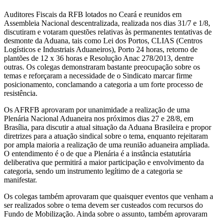
Auditores Fiscais da RFB lotados no Ceará e reunidos em
Assembleia Nacional descentralizada, realizada nos dias 31/7 e 1/8,
discutiram e votaram questões relativas às permanentes tentativas de
desmonte da Aduana, tais como Lei dos Portos, CLIAS (Centros
Logísticos e Industriais Aduaneiros), Porto 24 horas, retorno de
plantões de 12 x 36 horas e Resolução Anac 278/2013, dentre
outras. Os colegas demonstraram bastante preocupação sobre os
temas e reforçaram a necessidade de o Sindicato marcar firme
posicionamento, conclamando a categoria a um forte processo de
resistência.
Os AFRFB aprovaram por unanimidade a realização de uma
Plenária Nacional Aduaneira nos próximos dias 27 e 28/8, em
Brasília, para discutir a atual situação da Aduana Brasileira e propor
diretrizes para a atuação sindical sobre o tema, enquanto rejeitaram
por ampla maioria a realização de uma reunião aduaneira ampliada.
O entendimento é o de que a Plenária é a instância estatutária
deliberativa que permitirá a maior participação e envolvimento da
categoria, sendo um instrumento legítimo de a categoria se
manifestar.
Os colegas também aprovaram que quaisquer eventos que venham a
ser realizados sobre o tema devem ser custeados com recursos do
Fundo de Mobilização. Ainda sobre o assunto, também aprovaram