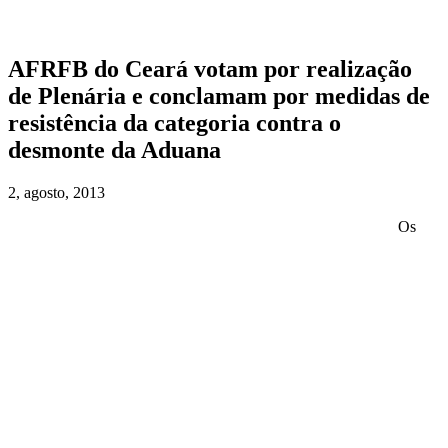
Publicações
Auditor em Pauta
Imprensa
AFRFB do Ceará votam por realização
Ficha Cadastral
Jurídico
de Plenária e conclamam por medidas de
Cinemateca
resistência da categoria contra o
Cultura
Links recomendados
desmonte da Aduana
2, agosto, 2013
Os