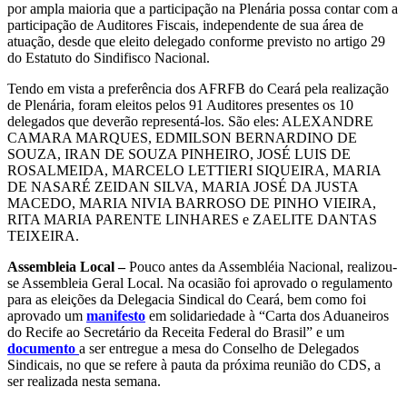
por ampla maioria que a participação na Plenária possa contar com a
participação de Auditores Fiscais, independente de sua área de
atuação, desde que eleito delegado conforme previsto no artigo 29
do Estatuto do Sindifisco Nacional.
Tendo em vista a preferência dos AFRFB do Ceará pela realização
de Plenária, foram eleitos pelos 91 Auditores presentes os 10
delegados que deverão representá-los. São eles: ALEXANDRE
CAMARA MARQUES, EDMILSON BERNARDINO DE
SOUZA, IRAN DE SOUZA PINHEIRO, JOSÉ LUIS DE
ROSALMEIDA, MARCELO LETTIERI SIQUEIRA, MARIA
DE NASARÉ ZEIDAN SILVA, MARIA JOSÉ DA JUSTA
MACEDO, MARIA NIVIA BARROSO DE PINHO VIEIRA,
RITA MARIA PARENTE LINHARES e ZAELITE DANTAS
TEIXEIRA.
Assembleia Local –
Pouco antes da Assembléia Nacional, realizou-
se Assembleia Geral Local. Na ocasião foi aprovado o regulamento
para as eleições da Delegacia Sindical do Ceará, bem como foi
aprovado um
manifesto
em solidariedade à “Carta dos Aduaneiros
do Recife ao Secretário da Receita Federal do Brasil” e um
documento
a ser entregue a mesa do Conselho de Delegados
Sindicais, no que se refere à pauta da próxima reunião do CDS, a
ser realizada nesta semana.