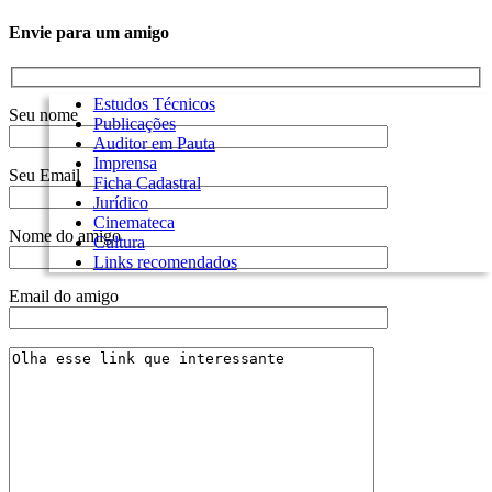
Envie para um amigo
Estudos Técnicos
Seu nome
Publicações
Auditor em Pauta
Imprensa
Seu Email
Ficha Cadastral
Jurídico
Cinemateca
Nome do amigo
Cultura
Links recomendados
Email do amigo