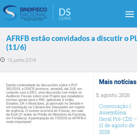
AFRFB estão convidados a discutir o P
(11/6)
10, junho, 2014
Mais notícias
Dando continuidade às discussões sobre
o PLP
381/2014, a
DS/CE promove, amanhã, dia 11/6, em
conjunto com a DRJ, uma discussão com todos os
5, agosto, 2026
Auditores Fiscais sobre este Projeto que estabelece
normas gerais para o PAF, aplicáveis à União,
Estados, DF e Municípios, já aprovado no Senado e
Convocação |
em tramitação na Câmara dos Deputados em regime
de urgência. O evento ocorrerá às 9 horas, em sala
Assembleia
da Esaf (1º andar do Prédio do Ministério da Fazenda,
Geral Pré-CDS –
em Fortaleza). A participação de TODOS os AFRFB é
muito importante!
11 de agosto de
2026