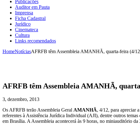
Publicações
Auditor em Pauta
Imprensa
Ficha Cadastral
Jurídico
Cinemateca
Cultura
Links recomendados
Home
Notícias
AFRFB têm Assembleia AMANHÃ, quarta-feira (4/12).
AFRFB têm Assembleia AMANHÃ, quarta-fe
3, dezembro, 2013
Os AFRFB terão Assembleia Geral
AMANHÃ
, 4/12, para apreciar
referentes à Assistência Jurídica Individual (AJI), dentre outros te
em Brasília. A Assembleia acontecerá às 9 horas, no miniauditório da