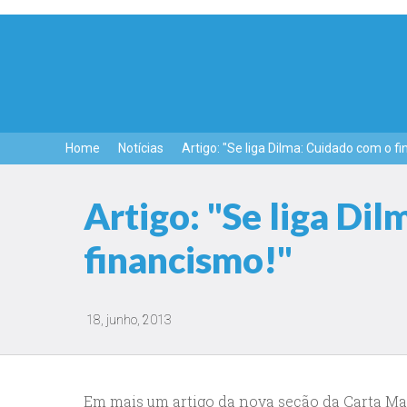
Home
Notícias
Artigo: "Se liga Dilma: Cuidado com o f
Artigo: "Se liga Di
financismo!"
18, junho, 2013
Em mais um artigo da nova seção da Carta Maio