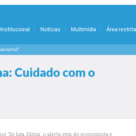
Institucional
Notícias
Multimídia
Área restrita
inancismo!"
lma: Cuidado com o
r 'Se liga, Dilma', o alerta vem do economista e