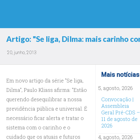
Artigo: "Se liga, Dilma: mais carinho c
20, junho, 2013
Mais notícias
Em novo artigo da série "Se liga,
5, agosto, 2026
Dilma", Paulo Kliass afirma: "Estão
querendo desequilibrar a nossa
Convocação |
Assembleia
previdência pública e universal. É
Geral Pré-CDS –
necessário ficar alerta e tratar o
11 de agosto de
2026
sistema com o carinho e o
cuidado que os atuais e futuros
4, agosto, 2026