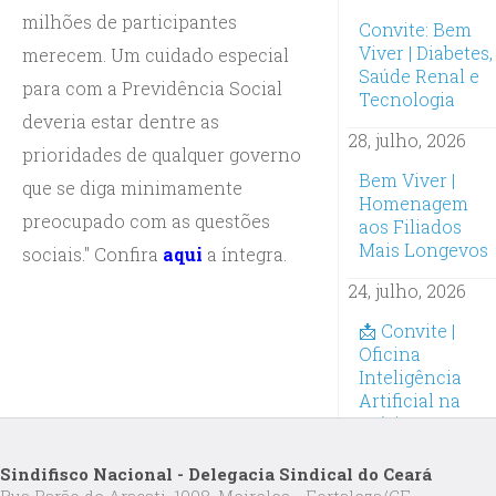
milhões de participantes
Convite: Bem
Viver | Diabetes,
merecem. Um cuidado especial
Saúde Renal e
para com a Previdência Social
Tecnologia
deveria estar dentre as
28, julho, 2026
prioridades de qualquer governo
Bem Viver |
que se diga minimamente
Homenagem
preocupado com as questões
aos Filiados
Mais Longevos
sociais." Confira
aqui
a íntegra.
24, julho, 2026
📩 Convite |
Oficina
Inteligência
Artificial na
Prática:
Inscrições
abertas
Sindifisco Nacional - Delegacia Sindical do Ceará
Rua Barão de Aracati, 1098, Meireles - Fortaleza/CE