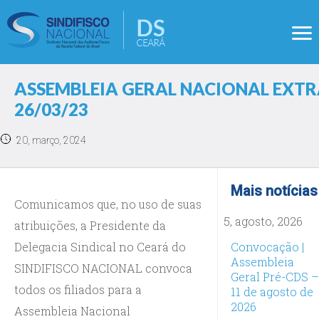
ASSEMBLEIA GERAL NACIONAL EXTRAO
26/03/23
20, março, 2024
Mais notícias
Comunicamos que, no uso de suas
5, agosto, 2026
atribuições, a Presidente da
Delegacia Sindical no Ceará do
Convocação |
Assembleia
SINDIFISCO NACIONAL convoca
Geral Pré-CDS –
todos os filiados para a
11 de agosto de
2026
Assembleia Nacional