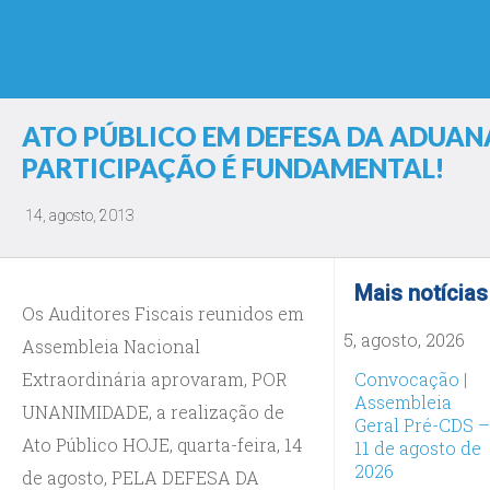
ATO PÚBLICO EM DEFESA DA ADUANA,
PARTICIPAÇÃO É FUNDAMENTAL!
14, agosto, 2013
Mais notícias
Os Auditores Fiscais reunidos em
5, agosto, 2026
Assembleia Nacional
Extraordinária aprovaram, POR
Convocação |
Assembleia
UNANIMIDADE, a realização de
Geral Pré-CDS –
Ato Público HOJE, quarta-feira, 14
11 de agosto de
2026
de agosto, PELA DEFESA DA