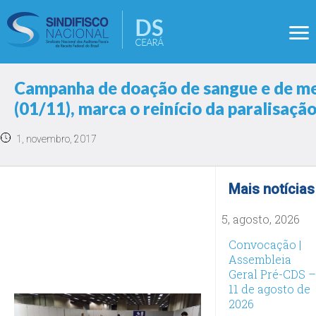
Campanha de doação de sangue e de me
(01/11), marca o reinício da paralisaçã
1, novembro, 2017
Mais notícias
5, agosto, 2026
Convocação |
Assembleia
Geral Pré-CDS –
11 de agosto de
2026