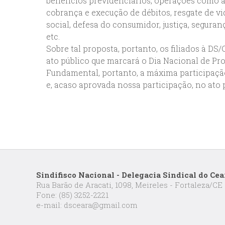
benefícios previdenciários, operações como a
cobrança e execução de débitos, resgate de vi
social, defesa do consumidor, justiça, seguranç
etc.
Sobre tal proposta, portanto, os filiados à DS
ato público que marcará o Dia Nacional de Pro
Fundamental, portanto, a máxima participaçã
e, acaso aprovada nossa participação, no ato p
Sindifisco Nacional - Delegacia Sindical do Cea
Rua Barão de Aracati, 1098, Meireles - Fortaleza/CE
Fone: (85) 3252-2221
e-mail: dsceara@gmail.com