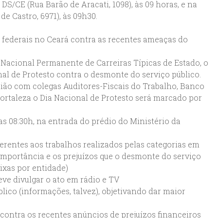
DS/CE (Rua Barão de Aracati, 1098), às 09 horas, e na
e Castro, 6971), às 09h30.
 federais no Ceará contra as recentes ameaças do
acional Permanente de Carreiras Típicas de Estado, o
nal de Protesto contra o desmonte do serviço público.
nião com colegas Auditores-Fiscais do Trabalho, Banco
Fortaleza o Dia Nacional de Protesto será marcado por
r das 08:30h, na entrada do prédio do Ministério da
ferentes aos trabalhos realizados pelas categorias em
importância e os prejuízos que o desmonte do serviço
aixas por entidade)
ve divulgar o ato em rádio e TV
blico (informações, talvez), objetivando dar maior
 contra os recentes anúncios de prejuízos financeiros