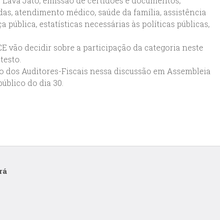
 Lava Jato, emissão de certidões e documentos,
das, atendimento médico, saúde da família, assistência
a pública, estatísticas necessárias às políticas públicas,
/CE vão decidir sobre a participação da categoria neste
testo.
o dos Auditores-Fiscais nessa discussão em Assembleia
úblico do dia 30.
rá