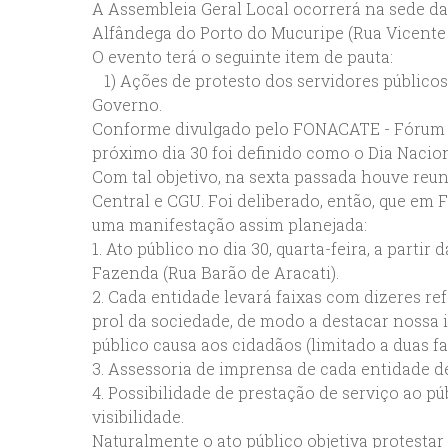
A Assembleia Geral Local ocorrerá na sede da 
Alfândega do Porto do Mucuripe (Rua Vicente d
O evento terá o seguinte item de pauta:
1) Ações de protesto dos servidores públicos
Governo.
Conforme divulgado pelo FONACATE - Fórum N
próximo dia 30 foi definido como o Dia Nacio
Com tal objetivo, na sexta passada houve reu
Central e CGU. Foi deliberado, então, que em 
uma manifestação assim planejada:
1. Ato público no dia 30, quarta-feira, a parti
Fazenda (Rua Barão de Aracati).
2. Cada entidade levará faixas com dizeres re
prol da sociedade, de modo a destacar nossa 
público causa aos cidadãos (limitado a duas f
3. Assessoria de imprensa de cada entidade de
4. Possibilidade de prestação de serviço ao pú
visibilidade.
Naturalmente o ato público objetiva protestar