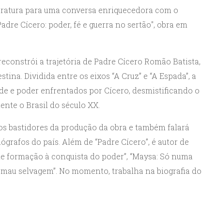
literatura para uma conversa enriquecedora com o
"Padre Cícero: poder, fé e guerra no sertão", obra em
reconstrói a trajetória de Padre Cícero Romão Batista,
stina. Dividida entre os eixos “A Cruz” e “A Espada”, a
dade e poder enfrentados por Cícero, desmistificando o
te o Brasil do século XX.
os bastidores da produção da obra e também falará
ógrafos do país. Além de “Padre Cícero”, é autor de
de formação à conquista do poder”, “Maysa: Só numa
 mau selvagem”. No momento, trabalha na biografia do