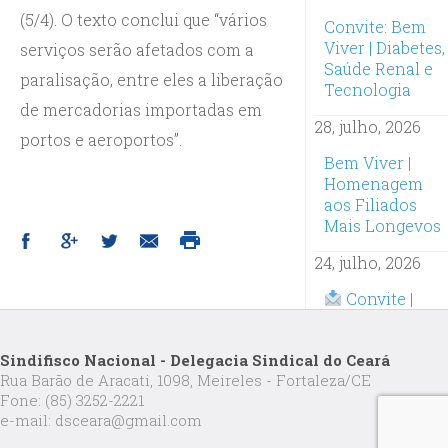
(5/4). O texto conclui que “vários
Convite: Bem
Viver | Diabetes,
serviços serão afetados com a
Saúde Renal e
paralisação, entre eles a liberação
Tecnologia
de mercadorias importadas em
28, julho, 2026
portos e aeroportos”.
Bem Viver |
Homenagem
aos Filiados
Mais Longevos
24, julho, 2026
Convite |
Oficina
Inteligência
Sindifisco Nacional - Delegacia Sindical do Ceará
Artificial na
Rua Barão de Aracati, 1098, Meireles - Fortaleza/CE
Prática:
Fone: (85) 3252-2221
Inscrições
e-mail: dsceara@gmail.com
abertas