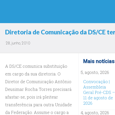
Diretoria de Comunicação da DS/CE ter
28, junho, 2010
Mais notícias
A DS/CE comunica substituição
5, agosto, 2026
em cargo da sua diretoria. O
Diretor de Comunicação Antônio
Convocação |
Assembleia
Deusimar Rocha Torres precisará
Geral Pré-CDS –
afastar-se, pois irá pleitear
11 de agosto de
2026
transferência para outra Unidade
da Federação. Assume o cargo a
4, agosto, 2026