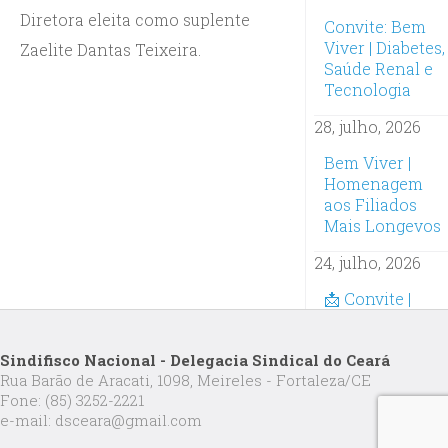
Diretora eleita como suplente
Convite: Bem
Viver | Diabetes,
Zaelite Dantas Teixeira.
Saúde Renal e
Tecnologia
28, julho, 2026
Bem Viver |
Homenagem
aos Filiados
Mais Longevos
24, julho, 2026
📩 Convite |
Oficina
Inteligência
Sindifisco Nacional - Delegacia Sindical do Ceará
Artificial na
Rua Barão de Aracati, 1098, Meireles - Fortaleza/CE
Prática:
Fone: (85) 3252-2221
Inscrições
e-mail: dsceara@gmail.com
abertas