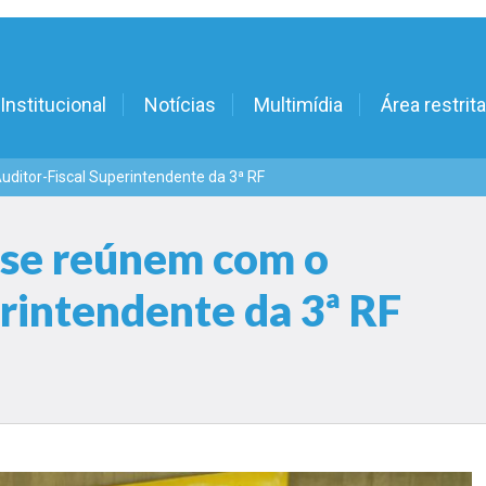
Institucional
Notícias
Multimídia
Área restrita
ditor-Fiscal Superintendente da 3ª RF
 se reúnem com o
rintendente da 3ª RF