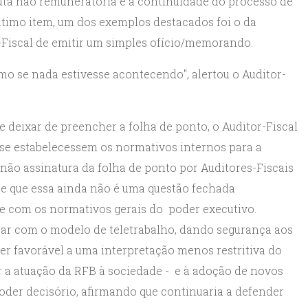
uta não remuneratória e a continuidade do processo de
ltimo item, um dos exemplos destacados foi o da
r-Fiscal de emitir um simples ofício/memorando.
mo se nada estivesse acontecendo", alertou o Auditor-
 deixar de preencher a folha de ponto, o Auditor-Fiscal
 se estabelecessem os normativos internos para a
não assinatura da folha de ponto por Auditores-Fiscais
ce que essa ainda não é uma questão fechada
de com os normativos gerais do poder executivo.
çar com o modelo de teletrabalho, dando segurança aos
er favorável a uma interpretação menos restritiva do
or a atuação da RFB à sociedade - e à adoção de novos
der decisório, afirmando que continuaria a defender