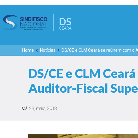
Home
Notícias
DS/CE e CLM Ceará se reúnem com o Au
DS/CE e CLM Ceará
Auditor-Fiscal Supe
23, maio, 2018