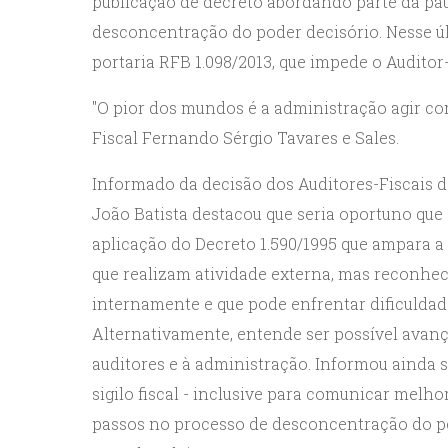
publicação de decreto abordando parte da pa
desconcentração do poder decisório. Nesse ú
portaria RFB 1.098/2013, que impede o Audito
"O pior dos mundos é a administração agir co
Fiscal Fernando Sérgio Tavares e Sales.
Informado da decisão dos Auditores-Fiscais de
João Batista destacou que seria oportuno que
aplicação do Decreto 1.590/1995 que ampara a 
que realizam atividade externa, mas reconhe
internamente e que pode enfrentar dificulda
Alternativamente, entende ser possível avan
auditores e à administração. Informou ainda s
sigilo fiscal - inclusive para comunicar melh
passos no processo de desconcentração do po