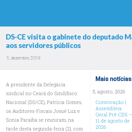
DS-CE visita o gabinete do deputado Ma
aos servidores públicos
5, dezembro, 2019
Mais notícias
A presidente da Delegacia
5, agosto, 2026
sindical no Ceará do Sindifisco
Nacional (DS/CE), Patrícia Gomes,
Convocação |
Assembleia
os Auditores-Fiscais Josué Luz e
Geral Pré-CDS –
Sonia Paraíba se reuniram, na
11 de agosto de
2026
tarde desta segunda-feira (2), com