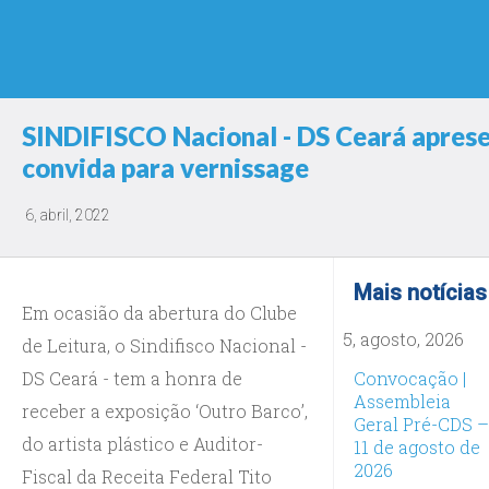
SINDIFISCO Nacional - DS Ceará aprese
convida para vernissage
6, abril, 2022
Mais notícias
Em ocasião da abertura do Clube
5, agosto, 2026
de Leitura, o Sindifisco Nacional -
DS Ceará - tem a honra de
Convocação |
Assembleia
receber a exposição ‘Outro Barco’,
Geral Pré-CDS –
do artista plástico e Auditor-
11 de agosto de
2026
Fiscal da Receita Federal Tito