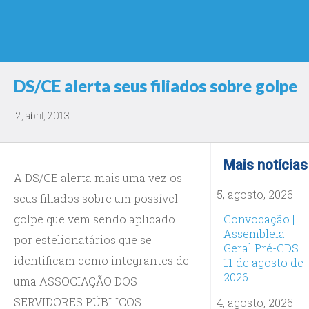
DS/CE alerta seus filiados sobre golpe
2, abril, 2013
Mais notícias
A DS/CE alerta mais uma vez os
5, agosto, 2026
seus filiados sobre um possível
golpe que vem sendo aplicado
Convocação |
Assembleia
por estelionatários que se
Geral Pré-CDS –
identificam como integrantes de
11 de agosto de
2026
uma ASSOCIAÇÃO DOS
SERVIDORES PÚBLICOS
4, agosto, 2026