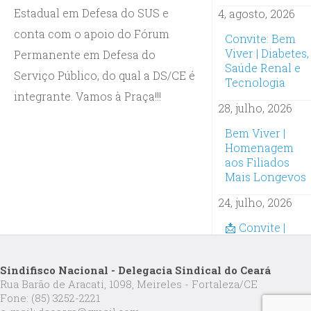
Estadual em Defesa do SUS e
4, agosto, 2026
conta com o apoio do Fórum
Convite: Bem
Viver | Diabetes,
Permanente em Defesa do
Saúde Renal e
Serviço Público, do qual a DS/CE é
Tecnologia
integrante. Vamos à Praça!!!
28, julho, 2026
Bem Viver |
Homenagem
aos Filiados
Mais Longevos
24, julho, 2026
📩 Convite |
Oficina
Inteligência
Sindifisco Nacional - Delegacia Sindical do Ceará
Artificial na
Rua Barão de Aracati, 1098, Meireles - Fortaleza/CE
Prática:
Fone: (85) 3252-2221
Inscrições