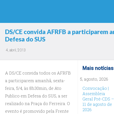
DS/CE convida AFRFB a participarem a
Defesa do SUS
4, abril, 2013
Mais notícias
A DS/CE convida todos os AFRFB
5, agosto, 2026
a participarem amanhã, sexta-
feira, 5/4, às 8h30min, de Ato
Convocação |
Assembleia
Publico em Defesa do SUS, a ser
Geral Pré-CDS –
realizado na Praça do Ferreira. O
11 de agosto de
2026
evento é promovido pela Frente