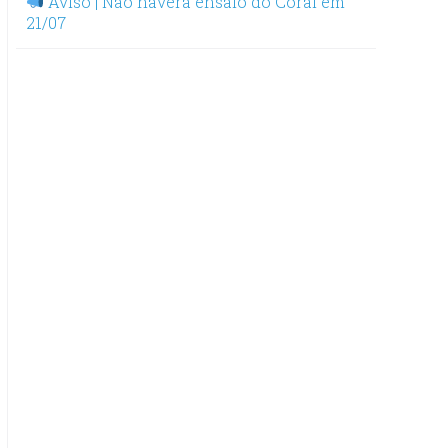
Aviso | Não haverá ensaio do Coral em
21/07