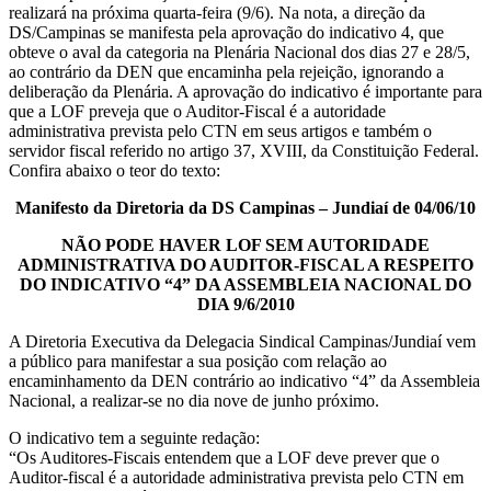
realizará na próxima quarta-feira (9/6). Na nota, a direção da
DS/Campinas se manifesta pela aprovação do indicativo 4, que
obteve o aval da categoria na Plenária Nacional dos dias 27 e 28/5,
ao contrário da DEN que encaminha pela rejeição, ignorando a
deliberação da Plenária. A aprovação do indicativo é importante para
que a LOF preveja que o Auditor-Fiscal é a autoridade
administrativa prevista pelo CTN em seus artigos e também o
servidor fiscal referido no artigo 37, XVIII, da Constituição Federal.
Confira abaixo o teor do texto:
Manifesto da Diretoria da DS Campinas – Jundiaí de 04/06/10
NÃO PODE HAVER LOF SEM AUTORIDADE
ADMINISTRATIVA DO AUDITOR-FISCAL A RESPEITO
DO INDICATIVO “4” DA ASSEMBLEIA NACIONAL DO
DIA 9/6/2010
A Diretoria Executiva da Delegacia Sindical Campinas/Jundiaí vem
a público para manifestar a sua posição com relação ao
encaminhamento da DEN contrário ao indicativo “4” da Assembleia
Nacional, a realizar-se no dia nove de junho próximo.
O indicativo tem a seguinte redação:
“Os Auditores-Fiscais entendem que a LOF deve prever que o
Auditor-fiscal é a autoridade administrativa prevista pelo CTN em