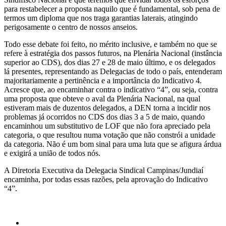
para restabelecer a proposta naquilo que é fundamental, sob pena de
termos um diploma que nos traga garantias laterais, atingindo
perigosamente o centro de nossos anseios.
Todo esse debate foi feito, no mérito inclusive, e também no que se
refere à estratégia dos passos futuros, na Plenária Nacional (instância
superior ao CDS), dos dias 27 e 28 de maio último, e os delegados
lá presentes, representando as Delegacias de todo o país, entenderam
majoritariamente a pertinência e a importância do Indicativo 4.
Acresce que, ao encaminhar contra o indicativo “4”, ou seja, contra
uma proposta que obteve o aval da Plenária Nacional, na qual
estiveram mais de duzentos delegados, a DEN torna a incidir nos
problemas já ocorridos no CDS dos dias 3 a 5 de maio, quando
encaminhou um substitutivo de LOF que não fora apreciado pela
categoria, o que resultou numa votação que não constrói a unidade
da categoria. Não é um bom sinal para uma luta que se afigura árdua
e exigirá a união de todos nós.
A Diretoria Executiva da Delegacia Sindical Campinas/Jundiaí
encaminha, por todas essas razões, pela aprovação do Indicativo
“4”.