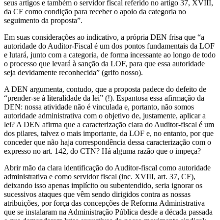
seus artigos e também o servidor fiscal referido no artigo 37, XVIII,
da CF como condição para receber o apoio da categoria no
seguimento da proposta”.
Em suas considerações ao indicativo, a própria DEN frisa que “a
autoridade do Auditor-Fiscal é um dos pontos fundamentais da LOF
e lutará, junto com a categoria, de forma incessante ao longo de todo
o processo que levará à sanção da LOF, para que essa autoridade
seja devidamente reconhecida” (grifo nosso).
A DEN argumenta, contudo, que a proposta padece do defeito de
“prender-se à literalidade da lei” (!). Espantosa essa afirmação da
DEN: nossa atividade não é vinculada e, portanto, não somos
autoridade administrativa com o objetivo de, justamente, aplicar a
lei? A DEN afirma que a caracterização clara do Auditor-fiscal é um
dos pilares, talvez o mais importante, da LOF e, no entanto, por que
conceder que não haja correspondência dessa caracterização com o
expresso no art. 142, do CTN? Há alguma razão que o impeça?
Abrir mão da clara identificação do Auditor-fiscal como autoridade
administrativa e como servidor fiscal (inc. XVIII, art. 37, CF),
deixando isso apenas implícito ou subentendido, seria ignorar os
sucessivos ataques que vêm sendo dirigidos contra as nossas
atribuições, por força das concepções de Reforma Administrativa
que se instalaram na Administração Pública desde a década passada