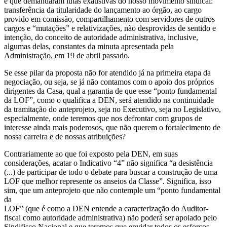
e que demandaram lutas exaustivas do nosso movimento sindical:
transferência da titularidade do lançamento ao órgão, ao cargo
provido em comissão, compartilhamento com servidores de outros
cargos e “mutações” e relativizações, não desprovidas de sentido e
intenção, do conceito de autoridade administrativa, inclusive,
algumas delas, constantes da minuta apresentada pela
Administração, em 19 de abril passado.
Se esse pilar da proposta não for atendido já na primeira etapa da
negociação, ou seja, se já não contamos com o apoio dos próprios
dirigentes da Casa, qual a garantia de que esse “ponto fundamental
da LOF”, como o qualifica a DEN, será atendido na continuidade
da tramitação do anteprojeto, seja no Executivo, seja no Legislativo,
especialmente, onde teremos que nos defrontar com grupos de
interesse ainda mais poderosos, que não querem o fortalecimento de
nossa carreira e de nossas atribuições?
Contrariamente ao que foi exposto pela DEN, em suas
considerações, acatar o Indicativo “4” não significa “a desistência
(...) de participar de todo o debate para buscar a construção de uma
LOF que melhor represente os anseios da Classe”. Significa, isso
sim, que um anteprojeto que não contemple um “ponto fundamental
da
LOF” (que é como a DEN entende a caracterização do Auditor-
fiscal como autoridade administrativa) não poderá ser apoiado pelo
Sindifisco Nacional e que teremos que envidar todos os esforços