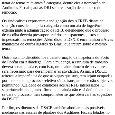
tratar de temas relevantes à categoria, dentre eles a nomeação de
Auditores-Fiscais para as DRJ sem realização de concurso de
remoção.
Os sindicalistas expuseram a indignação dos AFRFB diante da
situação considerada pela categoria como um ato de ingerência
externa junto à administração da RFB, defendendo que o processo
de escolha deveria pressupor critérios transparentes, justos e
impessoais nas remoções. Além disso, a DS/CE encaminhou a Alves
manifestos de outros lugares do Brasil que tratam sobre o mesmo
tema.
Outro assunto discutido foi a transformação da Inspetoria do Porto
do Pecém em Alfândega. Com a mudança, a estrutura de trabalho
deverá ser ampliada e, com isso, um maior número de servidores
será necessário para desempenhar as atividades. Assim, a DS/CE
reiterou a importância de que as vagas que surgirem sejam ocupadas
por meio de um processo seletivo sério, transparente e não subjetivo,
permitindo igualdade de condições aos AFRFB interessados. O
superintendente-adjunto afirmou que ainda não está definido como
se dará o processo, mas comprometeu-se que observará as sugestões
da DS/CE.
Por fim, os diretores da DS/CE também abordaram as possíveis
mudanças nas escalas de plantões dos Auditores-Fiscais lotados no