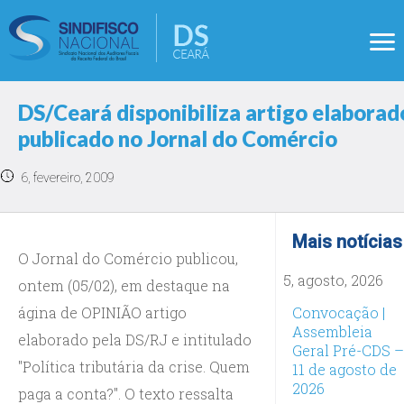
DS/Ceará disponibiliza artigo elaborad
publicado no Jornal do Comércio
6, fevereiro, 2009
Mais notícias
O Jornal do Comércio publicou,
5, agosto, 2026
ontem (05/02), em destaque na
ágina de OPINIÃO artigo
Convocação |
Assembleia
elaborado pela DS/RJ e intitulado
Geral Pré-CDS –
"Política tributária da crise. Quem
11 de agosto de
2026
paga a conta?". O texto ressalta