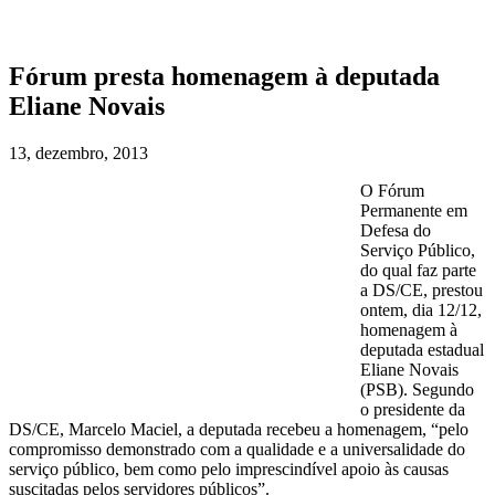
Publicações
Auditor em Pauta
Imprensa
Fórum presta homenagem à deputada
Ficha Cadastral
Jurídico
Eliane Novais
Cinemateca
Cultura
Links recomendados
13, dezembro, 2013
O Fórum
Permanente em
Defesa do
Serviço Público,
do qual faz parte
a DS/CE, prestou
ontem, dia 12/12,
homenagem à
deputada estadual
Eliane Novais
(PSB). Segundo
o presidente da
DS/CE, Marcelo Maciel, a deputada recebeu a homenagem, “pelo
compromisso demonstrado com a qualidade e a universalidade do
serviço público, bem como pelo imprescindível apoio às causas
suscitadas pelos servidores públicos”.