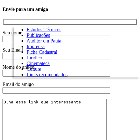
Envie para um amigo
Estudos Técnicos
Seu nome
Publicações
Auditor em Pauta
Imprensa
Seu Email
Ficha Cadastral
Jurídico
Cinemateca
Nome do amigo
Cultura
Links recomendados
Email do amigo