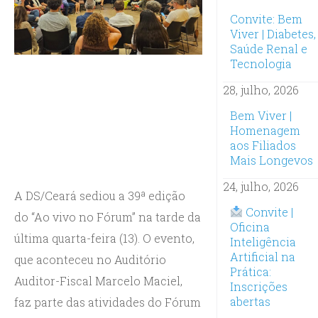
Convite: Bem
Viver | Diabetes,
Saúde Renal e
Tecnologia
28, julho, 2026
Bem Viver |
Homenagem
aos Filiados
Mais Longevos
24, julho, 2026
A DS/Ceará sediou a 39ª edição
Convite |
do “Ao vivo no Fórum” na tarde da
Oficina
última quarta-feira (13). O evento,
Inteligência
Artificial na
que aconteceu no Auditório
Prática:
Auditor-Fiscal Marcelo Maciel,
Inscrições
abertas
faz parte das atividades do Fórum