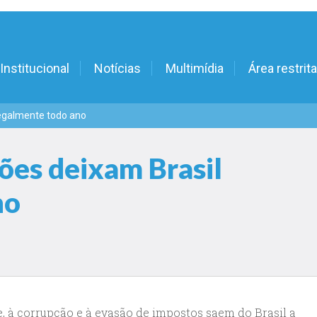
Institucional
Notícias
Multimídia
Área restrita
legalmente todo ano
ões deixam Brasil
no
e, à corrupção e à evasão de impostos saem do Brasil a