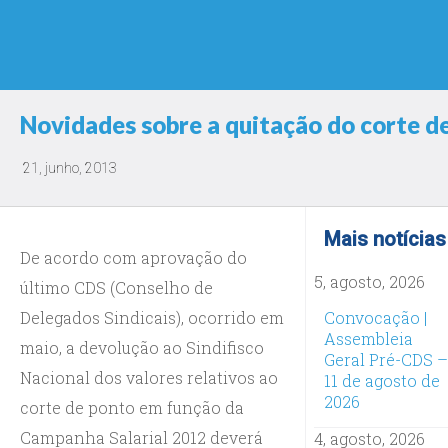
Novidades sobre a quitação do corte d
21, junho, 2013
Mais notícias
De acordo com aprovação do
5, agosto, 2026
último CDS (Conselho de
Delegados Sindicais), ocorrido em
Convocação |
Assembleia
maio, a devolução ao Sindifisco
Geral Pré-CDS –
Nacional dos valores relativos ao
11 de agosto de
2026
corte de ponto em função da
Campanha Salarial 2012 deverá
4, agosto, 2026