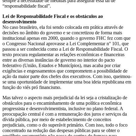
sempre a necessidade de medidas para assegurar essa tal de
“responsabilidade fiscal”.
Lei de Responsabilidade Fiscal e os obstáculos ao
desenvolvimento
No caso brasileiro, ela foi sendo colocada em prática através de
decisões no âmbito do governo e se concretizou de forma mais
institucional apenas em 2000, quando o governo FHC fez com que
o Congresso Nacional aprovasse a Lei Complementar n° 101, que
passou a ser conhecida como a Lei de Responsabilidade Fiscal. O
texto procura regulamentar as relações econômicas e financeiras
entre as diversas instâncias de governo no interior do pacto
federativo (União, Estados e Municípios), mas acaba por criar
exigências e engessamentos que comprometem a possibilidade de
ação da maior parte dos chefes dos executivos. Com isso, queimou-
se uma oportunidade de implementar uma boa ideia republicana em
função do viés pró financismo.
Mas talvez o aspecto mais prejudicial da lei seja a cristalização de
obstáculos para o encaminhamento de uma política econômica
progressista e desenvolvimentista, inclusive no plano federal. A
preocupação central é com a remuneração dos juros e serviços da
dívida pública, por meio de estabelecimento de conceitos
prejudiciais, como o do superávit primário. Com isso, todo o foco
concentrado na redução das despesas públicas para se obter o
equilíbrio orçamentário não passa de cortina de fumaça para