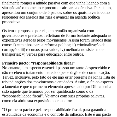
finalmente romper a atitude passiva com que vinha lidando com a
situação até o momento e procurou sair para a ofensiva. Para tanto,
apresentou um conjunto de 5 pactos, sobre os quais haveria como
responder aos anseios das ruas e avançar na agenda política
propositiva.
Os temas propostos por ela, em reunião organizada com
governadores e prefeitos, refletiram de forma bastante adequada as
expectativas geradas pelos movimentos. Assim foram listados itens
como: i) caminhos para a reforma política; ii) criminalização da
corrupção; iii) recursos para saúde; iv) melhoria no sistema de
transportes; v) verbas para educação; entre outros.
Primeiro pacto: “responsabilidade fiscal”
No entanto, um aspecto essencial passou um tanto despercebido e
não recebeu o tratamento merecido pelos órgãos de comunicação.
Talvez, inclusive, pelo fato de ele não estar presente na longa lista de
reivindicações dos movimentos e entidades. Assim, o único aspecto
a lamentar é que o primeiro elemento apresentado por Dilma tenha
sido aquele que terminou por ser qualificado como o da
“responsabilidade fiscal”. Vejamos com suas próprias palavras,
como ela abriu sua exposição no encontro:
“O primeiro pacto é pela responsabilidade fiscal, para garantir a
estabilidade da economia e o controle da inflação. Este é um pacto