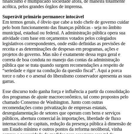
financismo e multiplicado sociedade afora, de maneira totalmente
acrítica, pelos grandes órgãos de imprensa.
Superávit primário permanece intocável
Em termos gerais, é óbvio que cabe a todo chefe de governo cuidar
pelo bom funcionamento das finanças públicas - seja no âmbito
municipal, estadual ou federal. A administração pública opera sua
atividade com base em orçamentos votados pelos colegiados
legislativos correspondentes, onde estão definidas as previsões de
receita e as determinações de despesas em programas, ações e
projetos do governo. Mas não é exatamente dessa regra geral e
correta de boa conduta no manejo das contas da administração
pública que se trata quando surgem recomendações a respeito de
“seriedade e rigor na condução da questão fiscal”. Aqui a porca
torce o rabo e o arsenal do liberalismo conservador apresenta as suas
garras.
Esse discurso todo ganha força e influência a partir da consolidação
dos programas de ajuste macroeconômico, tal como propostos pelo
chamado Consenso de Washington. Junto com outras
recomendações como privatização de empresas estatais,
desregulamentação de setores que operam com bens e serviços
públicos, abertura comercial às importações, liberdade de fluxo
internacional de capitais, redução da presença pública à dimensão de
um Estado mínimo e outros pontos da reforma neoliberal, vinha