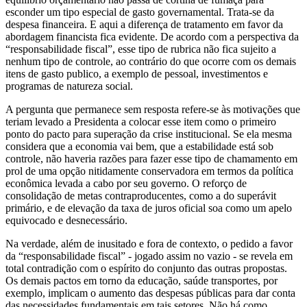
esconder um tipo especial de gasto governamental. Trata-se da
despesa financeira. E aqui a diferença de tratamento em favor da
abordagem financista fica evidente. De acordo com a perspectiva da
“responsabilidade fiscal”, esse tipo de rubrica não fica sujeito a
nenhum tipo de controle, ao contrário do que ocorre com os demais
itens de gasto publico, a exemplo de pessoal, investimentos e
programas de natureza social.
A pergunta que permanece sem resposta refere-se às motivações que
teriam levado a Presidenta a colocar esse item como o primeiro
ponto do pacto para superação da crise institucional. Se ela mesma
considera que a economia vai bem, que a estabilidade está sob
controle, não haveria razões para fazer esse tipo de chamamento em
prol de uma opção nitidamente conservadora em termos da política
econômica levada a cabo por seu governo. O reforço de
consolidação de metas contraproducentes, como a do superávit
primário, e de elevação da taxa de juros oficial soa como um apelo
equivocado e desnecessário.
Na verdade, além de inusitado e fora de contexto, o pedido a favor
da “responsabilidade fiscal” - jogado assim no vazio - se revela em
total contradição com o espírito do conjunto das outras propostas.
Os demais pactos em torno da educação, saúde transportes, por
exemplo, implicam o aumento das despesas públicas para dar conta
das necessidades fundamentais em tais setores. Não há como