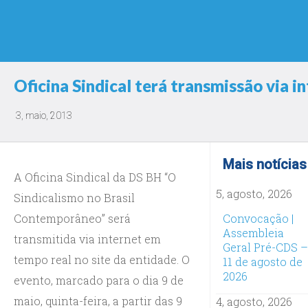
Oficina Sindical terá transmissão via i
3, maio, 2013
Mais notícias
A Oficina Sindical da DS BH “O
5, agosto, 2026
Sindicalismo no Brasil
Contemporâneo” será
Convocação |
Assembleia
transmitida via internet em
Geral Pré-CDS –
tempo real no site da entidade. O
11 de agosto de
2026
evento, marcado para o dia 9 de
maio, quinta-feira, a partir das 9
4, agosto, 2026