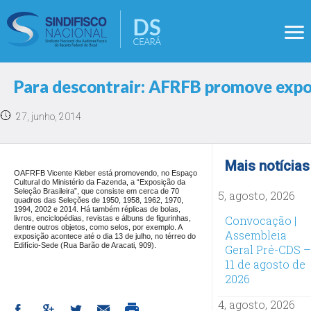
Para descontrair: AFRFB promove expo
27, junho, 2014
Mais notícias
OAFRFB Vicente Kleber está promovendo, no Espaço
Cultural do Ministério da Fazenda, a “Exposição da
Seleção Brasileira”, que consiste em cerca de 70
5, agosto, 2026
quadros das Seleções de 1950, 1958, 1962, 1970,
1994, 2002 e 2014. Há também réplicas de bolas,
Convocação |
livros, enciclopédias, revistas e álbuns de figurinhas,
dentre outros objetos, como selos, por exemplo. A
Assembleia
exposição acontece até o dia 13 de julho, no térreo do
Edifício-Sede (Rua Barão de Aracati, 909).
Geral Pré-CDS –
11 de agosto de
2026
4, agosto, 2026