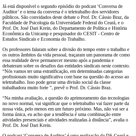
Já está disponível o segundo episódio do podcast ‘Conversa de
Auditor’ e o tema da conversa é o teletrabalho dos servidores
públicos. São convidados deste debate o Prof. Dr. Cássio Braz, da
Faculdade de Psicologia da Universidade Federal do Ceará, e o
Prof. Dr. José Dari Krein, do Departamento de Política e História
Econômica da Unicamp e pesquisador do CESIT - Centro de
Estudos Sindicais e Economia do Trabalho.
Os professores falaram sobre a divisão do tempo entre o trabalho e
os outros âmbitos da vida pessoal, traçaram um panorama de como
essa realidade deve permanecer mesmo após a pandemia e
debateram sobre os desafios das entidades sindicais neste contexto.
“Nós vamos ter uma estratificação, em determinadas categorias
profissionais muito significativa com base na questão do acesso ao
teletrabalho. Isso pode gerar uma divisão social da classe
trabalhadora muito forte ”, prevê o Prof. Dr. Cássio Braz.
“Na minha avaliação, a questão do aprimoramento das tecnologias
no novo normal, vai significar que o teletrabalho vai fazer parte da
nossa vida, pelo menos em um futuro próximo. Mas, não vai ser a
forma única, eu acho que a tendência é uma combinação entre
atividades presenciais e atividades realizadas à distância”, avalia o
Prof. Dr. José Dari Krein.
O podcast ‘Conversa de Auditor’ é uma realização da DS-Ceará e