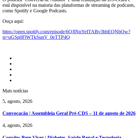
está disponível na maioria das plataformas de streaming de podcasts,
como Spotify e Google Podcasts.
Ouça aqui:
https://open.spotify.com/
episode/
6QJlNnYeITABv3bbEQNbOw?
si=
uGSp0FlWTkSunV_0eTTP4Q
Mais notícias
5, agosto, 2026
Convocação | Assembleia Geral Pré-CDS – 11 de agosto de 2026
4, agosto, 2026
Convite: Bem Viver | Diabetes, Saúde Renal e Tecnologia