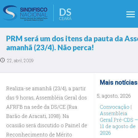
PRM será um dos itens da pauta da As
amanhã (23/4). Não perca!
22, abril, 2009
Mais notícias
Realiza-se amanhã (23/4), a partir
5, agosto, 2026
das 9 horas, Assembléia Geral dos
AFRFB na sede da DS/CE (Rua
Convocação |
Assembleia
Barão de Aracati, 1098). Na
Geral Pré-CDS –
ocasião será discutido o Painel de
11 de agosto de
2026
Reconhecimento de Mérito