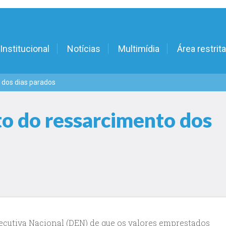
Institucional
Notícias
Multimídia
Área restrita
 dos dias parados
o do ressarcimento dos
ecutiva Nacional (DEN) de que os valores emprestados