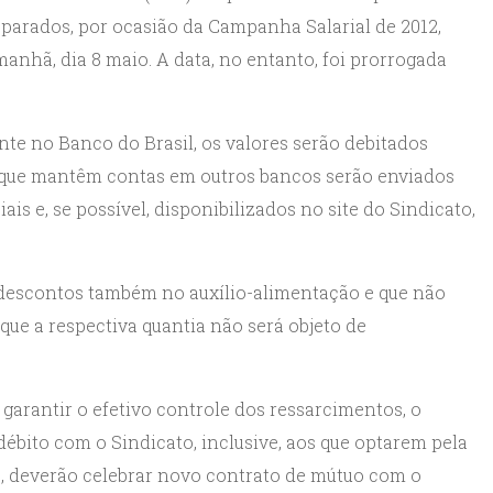
s parados, por ocasião da Campanha Salarial de 2012,
manhã, dia 8 maio. A data, no entanto, foi prorrogada
nte no Banco do Brasil, os valores serão debitados
es que mantêm contas em outros bancos serão enviados
is e, se possível, disponibilizados no site do Sindicato,
m descontos também no auxílio-alimentação e que não
que a respectiva quantia não será objeto de
 garantir o efetivo controle dos ressarcimentos, o
débito com o Sindicato, inclusive, aos que optarem pela
, deverão celebrar novo contrato de mútuo com o