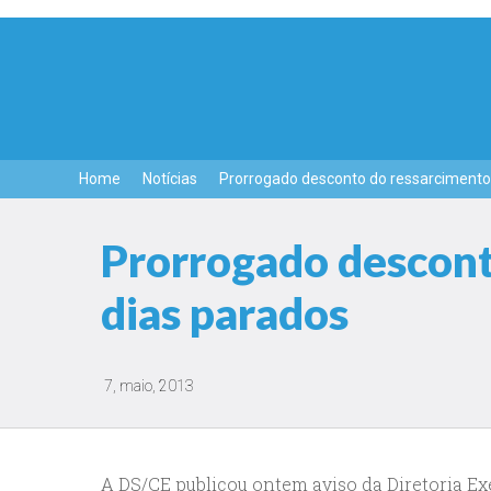
Home
Notícias
Prorrogado desconto do ressarcimento
Prorrogado descont
dias parados
7, maio, 2013
A DS/CE publicou ontem aviso da Diretoria Ex