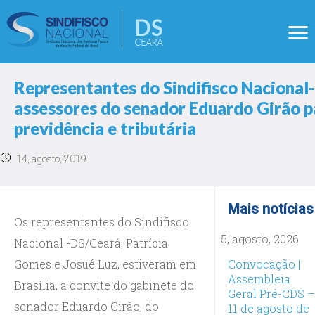
Representantes do Sindifisco Naciona
assessores do senador Eduardo Girão pa
previdência e tributária
14, agosto, 2019
Mais notícias
Os representantes do Sindifisco
5, agosto, 2026
Nacional -DS/Ceará, Patrícia
Gomes e Josué Luz, estiveram em
Convocação |
Assembleia
Brasília, a convite do gabinete do
Geral Pré-CDS –
senador Eduardo Girão, do
11 de agosto de