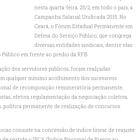
nesta quarta-feira, 25/2, em todo o país, a
Campanha Salarial Unificada 2015. No
Ceará, o Fórum Estadual Permanente em
Defesa do Serviço Público, que congrega
diversas entidades sindicais, dentre elas
 Público em frente ao prédio da RFB.
ção dos servidores públicos, foram realçadas
sem qualquer mínimo acolhimento dos sucessivos
tucional de recomposição remuneratória permanente;
stas; efetiva regulamentação da negociação coletiva;
s; política permanente de realização de concursos
rias consiste na concessão de índice linear de reajuste
 de partida o IPCA (Índice Nacional de Preços ao