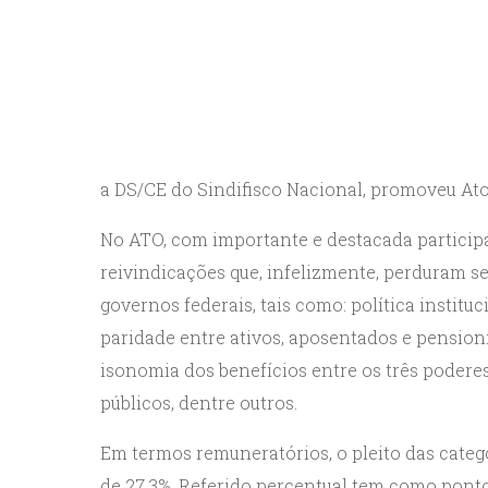
a DS/CE do Sindifisco Nacional, promoveu Ato
No ATO, com importante e destacada participa
reivindicações que, infelizmente, perduram 
governos federais, tais como: política insti
paridade entre ativos, aposentados e pensioni
isonomia dos benefícios entre os três podere
públicos, dentre outros.
Em termos remuneratórios, o pleito das catego
de 27,3%. Referido percentual tem como ponto