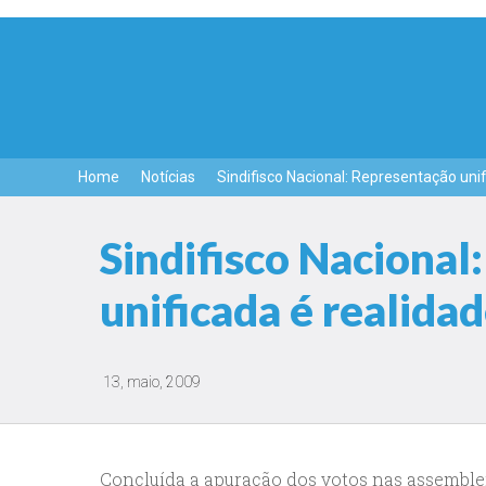
Home
Notícias
Sindifisco Nacional: Representação unif
Sindifisco Nacional
unificada é realida
13, maio, 2009
Concluída a apuração dos votos nas assemblei