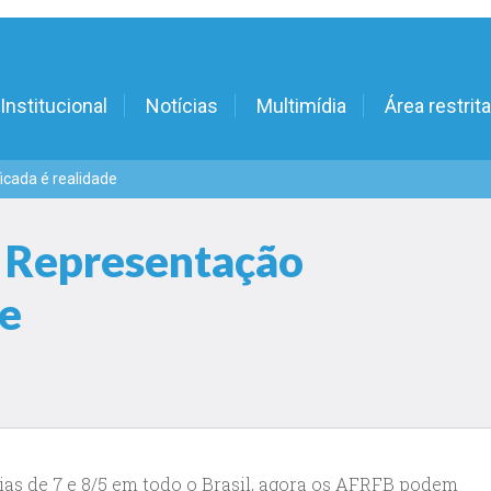
Institucional
Notícias
Multimídia
Área restrita
icada é realidade
: Representação
de
as de 7 e 8/5 em todo o Brasil, agora os AFRFB podem