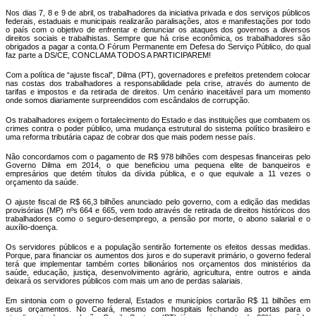
Nos dias 7, 8 e 9 de abril, os trabalhadores da iniciativa privada e dos serviços públicos
federais, estaduais e municipais realizarão paralisações, atos e manifestações por todo
o país com o objetivo de enfrentar e denunciar os ataques dos governos a diversos
direitos sociais e trabalhistas. Sempre que há crise econômica, os trabalhadores são
obrigados a pagar a conta.O Fórum Permanente em Defesa do Serviço Público, do qual
faz parte a DS/CE, CONCLAMA TODOS A PARTICIPAREM!
Com a política de “ajuste fiscal”, Dilma (PT), governadores e prefeitos pretendem colocar
nas costas dos trabalhadores a responsabilidade pela crise, através do aumento de
tarifas e impostos e da retirada de direitos. Um cenário inaceitável para um momento
onde somos diariamente surpreendidos com escândalos de corrupção.
Os trabalhadores exigem o fortalecimento do Estado e das instituições que combatem os
crimes contra o poder público, uma mudança estrutural do sistema político brasileiro e
uma reforma tributária capaz de cobrar dos que mais podem nesse país.
Não concordamos com o pagamento de R$ 978 bilhões com despesas financeiras pelo
Governo Dilma em 2014, o que beneficiou uma pequena elite de banqueiros e
empresários que detém títulos da dívida pública, e o que equivale a 11 vezes o
orçamento da saúde.
O ajuste fiscal de R$ 66,3 bilhões anunciado pelo governo, com a edição das medidas
provisórias (MP) nºs 664 e 665, vem todo através de retirada de direitos históricos dos
trabalhadores como o seguro-desemprego, a pensão por morte, o abono salarial e o
auxílio-doença.
Os servidores públicos e a população sentirão fortemente os efeitos dessas medidas.
Porque, para financiar os aumentos dos juros e do superavit primário, o governo federal
terá que implementar também cortes bilionários nos orçamentos dos ministérios da
saúde, educação, justiça, desenvolvimento agrário, agricultura, entre outros e ainda
deixará os servidores públicos com mais um ano de perdas salariais.
Em sintonia com o governo federal, Estados e municípios cortarão R$ 11 bilhões em
seus orçamentos. No Ceará, mesmo com hospitais fechando as portas para o