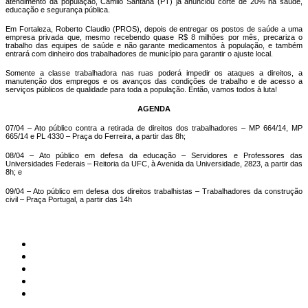
atendimento da população, Camilo Santana (PT) já anunciou corte de 20% na saúde,
educação e segurança pública.
Em Fortaleza, Roberto Claudio (PROS), depois de entregar os postos de saúde a uma
empresa privada que, mesmo recebendo quase R$ 8 milhões por mês, precariza o
trabalho das equipes de saúde e não garante medicamentos à população, e também
entrará com dinheiro dos trabalhadores de município para garantir o ajuste local.
Somente a classe trabalhadora nas ruas poderá impedir os ataques a direitos, a
manutenção dos empregos e os avanços das condições de trabalho e de acesso a
serviços públicos de qualidade para toda a população. Então, vamos todos à luta!
AGENDA
07/04 – Ato público contra a retirada de direitos dos trabalhadores – MP 664/14, MP
665/14 e PL 4330 – Praça do Ferreira, a partir das 8h;
08/04 – Ato público em defesa da educação – Servidores e Professores das
Universidades Federais – Reitoria da UFC, à Avenida da Universidade, 2823, a partir das
8h; e
09/04 – Ato público em defesa dos direitos trabalhistas – Trabalhadores da construção
civil – Praça Portugal, a partir das 14h