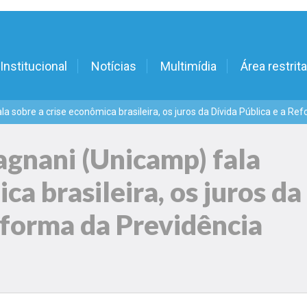
Institucional
Notícias
Multimídia
Área restrita
a sobre a crise econômica brasileira, os juros da Dívida Pública e a 
agnani (Unicamp) fala
ca brasileira, os juros da
eforma da Previdência