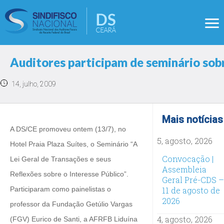
Auditores participam de seminário sob
14, julho, 2009
Mais notícias
A DS/CE promoveu ontem (13/7), no
5, agosto, 2026
Hotel Praia Plaza Suítes, o Seminário “A
Convocação |
Lei Geral de Transações e seus
Assembleia
Reflexões sobre o Interesse Público”.
Geral Pré-CDS –
Participaram como painelistas o
11 de agosto de
2026
professor da Fundação Getúlio Vargas
4, agosto, 2026
(FGV) Eurico de Santi, a AFRFB Liduína