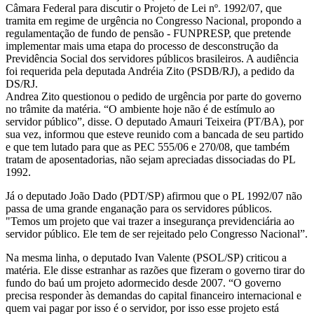
Câmara Federal para discutir o Projeto de Lei nº. 1992/07, que
tramita em regime de urgência no Congresso Nacional, propondo a
regulamentação de fundo de pensão - FUNPRESP, que pretende
implementar mais uma etapa do processo de desconstrução da
Previdência Social dos servidores públicos brasileiros. A audiência
foi requerida pela deputada Andréia Zito (PSDB/RJ), a pedido da
DS/RJ.
Andrea Zito questionou o pedido de urgência por parte do governo
no trâmite da matéria. “O ambiente hoje não é de estímulo ao
servidor público”, disse. O deputado Amauri Teixeira (PT/BA), por
sua vez, informou que esteve reunido com a bancada de seu partido
e que tem lutado para que as PEC 555/06 e 270/08, que também
tratam de aposentadorias, não sejam apreciadas dissociadas do PL
1992.
Já o deputado João Dado (PDT/SP) afirmou que o PL 1992/07 não
passa de uma grande enganação para os servidores públicos.
"Temos um projeto que vai trazer a insegurança previdenciária ao
servidor público. Ele tem de ser rejeitado pelo Congresso Nacional”.
Na mesma linha, o deputado Ivan Valente (PSOL/SP) criticou a
matéria. Ele disse estranhar as razões que fizeram o governo tirar do
fundo do baú um projeto adormecido desde 2007. “O governo
precisa responder às demandas do capital financeiro internacional e
quem vai pagar por isso é o servidor, por isso esse projeto está