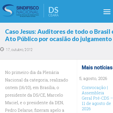
Caso Jesus: Auditores de todo o Brasil 
Ato Público por ocasião do julgamento
17, outubro, 2012
Mais notícias
No primeiro dia da Plenária
5, agosto, 2026
Nacional da categoria, realizado
ontem (16/10), em Brasília, o
Convocação |
Assembleia
presidente da DS/CE, Marcelo
Geral Pré-CDS –
Maciel, e o presidente da DEN,
11 de agosto de
2026
Pedro Delarue, fizeram apelo a