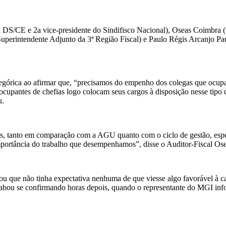
da DS/CE e 2
a
vice-presidente do Sindifisco Nacional), Oseas Coimbra 
Superintendente Adjunto da 3ª Região Fiscal) e Paulo Régis Arcanjo Pa
ategórica ao afirmar que, “precisamos do empenho dos colegas que ocup
upantes de chefias logo colocam seus cargos à disposição nesse tipo d
u.
s, tanto em comparação com a AGU quanto com o ciclo de gestão, espe
importância do trabalho que desempenhamos”, disse o Auditor-Fiscal O
ou que não tinha expectativa nenhuma de que viesse algo favorável à 
acabou se confirmando horas depois, quando o representante do MGI in