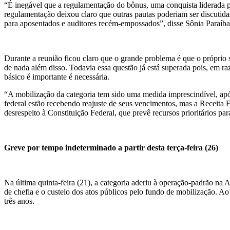
“É inegável que a regulamentação do bônus, uma conquista liderada p
regulamentação deixou claro que outras pautas poderiam ser discutida
para aposentados e auditores recém-empossados”, disse Sônia Paraíba,
Durante a reunião ficou claro que o grande problema é que o próprio s
de nada além disso. Todavia essa questão já está superada pois, em r
básico é importante é necessária.
“A mobilização da categoria tem sido uma medida imprescindível, após
federal estão recebendo reajuste de seus vencimentos, mas a Receita F
desrespeito à Constituição Federal, que prevê recursos prioritários pa
Greve por tempo indeterminado a partir desta terça-feira (26)
Na última quinta-feira (21), a categoria aderiu à operação-padrão na
de chefia e o custeio dos atos públicos pelo fundo de mobilização. A
três anos.