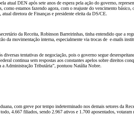
ela atual DEN após sete anos de espera pela ação do governo, represe
s, como estamos fazendo agora, com o reajuste do vencimento básico, o
 atual diretora de Finanças e presidente eleita da DS/CE.
ecretário da Receita, Robinson Barreirinhas, tinha entendido que a reg
azão da movimentação interna, especialmente via trocas de e-mails insti
 diversas tentativas de negociação, pois o governo segue desrespeitan
ederal continua sem respostas aos constantes apelos sobre direitos con
ra a Administração Tributária”, pontuou Natália Nobre.
 Aduana, com greve por tempo indeterminado nos demais setores da Recei
o todo, 4.667 filiados, sendo 2.967 ativos e 1.700 aposentados, votaram