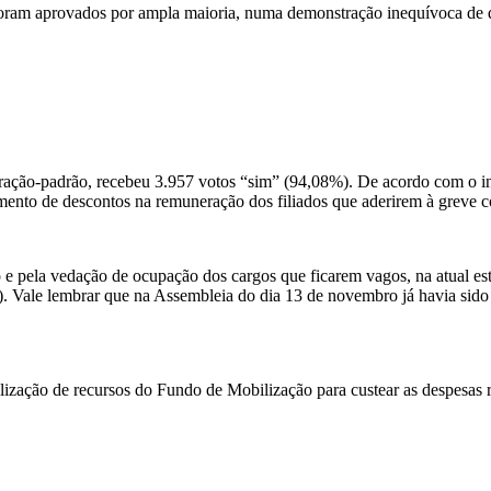
s foram aprovados por ampla maioria, numa demonstração inequívoca de 
ração-padrão, recebeu 3.957 votos “sim” (94,08%). De acordo com o ind
cimento de descontos na remuneração dos filiados que aderirem à greve
e pela vedação de ocupação dos cargos que ficarem vagos, na atual est
 Vale lembrar que na Assembleia do dia 13 de novembro já havia sido a
lização de recursos do Fundo de Mobilização para custear as despesas r