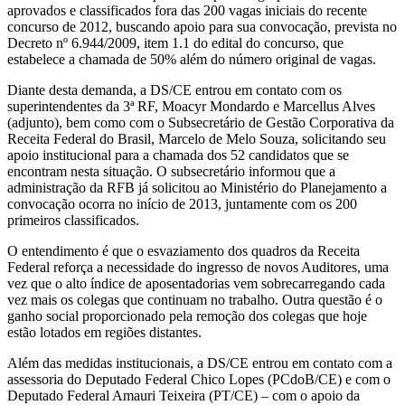
aprovados e classificados fora das 200 vagas iniciais do recente
concurso de 2012, buscando apoio para sua convocação, prevista no
Decreto nº 6.944/2009, item 1.1 do edital do concurso, que
estabelece a chamada de 50% além do número original de vagas.
Diante desta demanda, a DS/CE entrou em contato com os
superintendentes da 3ª RF, Moacyr Mondardo e Marcellus Alves
(adjunto), bem como com o Subsecretário de Gestão Corporativa da
Receita Federal do Brasil, Marcelo de Melo Souza, solicitando seu
apoio institucional para a chamada dos 52 candidatos que se
encontram nesta situação. O subsecretário informou que a
administração da RFB já solicitou ao Ministério do Planejamento a
convocação ocorra no início de 2013, juntamente com os 200
primeiros classificados.
O entendimento é que o esvaziamento dos quadros da Receita
Federal reforça a necessidade do ingresso de novos Auditores, uma
vez que o alto índice de aposentadorias vem sobrecarregando cada
vez mais os colegas que continuam no trabalho. Outra questão é o
ganho social proporcionado pela remoção dos colegas que hoje
estão lotados em regiões distantes.
Além das medidas institucionais, a DS/CE entrou em contato com a
assessoria do Deputado Federal Chico Lopes (PCdoB/CE) e com o
Deputado Federal Amauri Teixeira (PT/CE) – com o apoio da