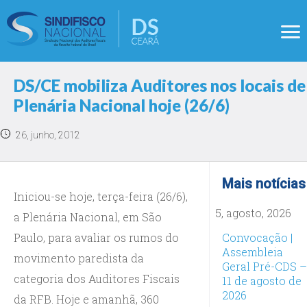
DS/CE mobiliza Auditores nos locais de
Plenária Nacional hoje (26/6)
26, junho, 2012
Mais notícias
Iniciou-se hoje, terça-feira (26/6),
5, agosto, 2026
a Plenária Nacional, em São
Paulo, para avaliar os rumos do
Convocação |
Assembleia
movimento paredista da
Geral Pré-CDS –
categoria dos Auditores Fiscais
11 de agosto de
2026
da RFB. Hoje e amanhã, 360