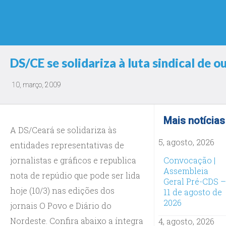
DS/CE se solidariza à luta sindical de o
10, março, 2009
Mais notícias
A DS/Ceará se solidariza às
5, agosto, 2026
entidades representativas de
jornalistas e gráficos e republica
Convocação |
Assembleia
nota de repúdio que pode ser lida
Geral Pré-CDS –
hoje (10/3) nas edições dos
11 de agosto de
2026
jornais O Povo e Diário do
Nordeste. Confira abaixo a íntegra
4, agosto, 2026