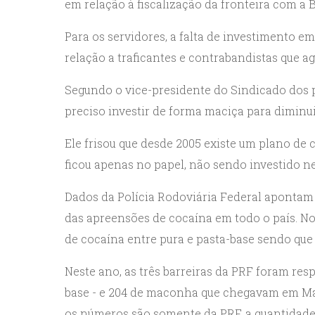
em relação à fiscalização da fronteira com a B
Para os servidores, a falta de investimento 
relação a traficantes e contrabandistas que a
Segundo o vice-presidente do Sindicado dos p
preciso investir de forma maciça para diminui
Ele frisou que desde 2005 existe um plano de 
ficou apenas no papel, não sendo investido 
Dados da Polícia Rodoviária Federal apontam
das apreensões de cocaína em todo o país. No
de cocaína entre pura e pasta-base sendo que 
Neste ano, as três barreiras da PRF foram res
base - e 204 de maconha que chegavam em Mat
os números são somente da PRF, a quantidade