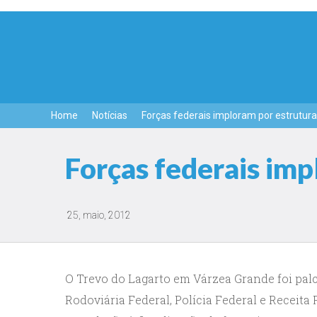
Home
Notícias
Forças federais imploram por estrutura
Forças federais imp
25, maio, 2012
O Trevo do Lagarto em Várzea Grande foi palc
Rodoviária Federal, Polícia Federal e Receit