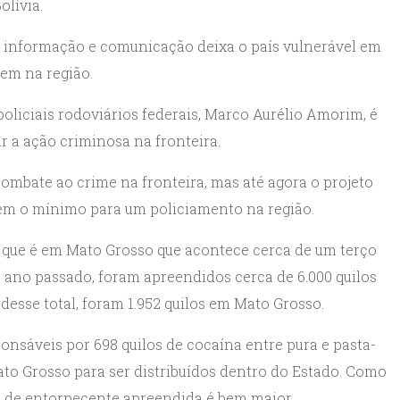
olívia.
em informação e comunicação deixa o país vulnerável em
gem na região.
oliciais rodoviários federais, Marco Aurélio Amorim, é
r a ação criminosa na fronteira.
combate ao crime na fronteira, mas até agora o projeto
nem o mínimo para um policiamento na região.
 que é em Mato Grosso que acontece cerca de um terço
 ano passado, foram apreendidos cerca de 6.000 quilos
desse total, foram 1.952 quilos em Mato Grosso.
ponsáveis por 698 quilos de cocaína entre pura e pasta-
o Grosso para ser distribuídos dentro do Estado. Como
 de entorpecente apreendida é bem maior.