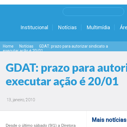
Institucional
Notícias
Multimídia
Áre
Home
Notícias
GDAT: prazo para autorizar sindicato a
executar ação é 20/01
GDAT: prazo para autori
executar ação é 20/01
13, janeiro, 2010
Mais notícias
Desde o último sábado (9/1) a Diretora