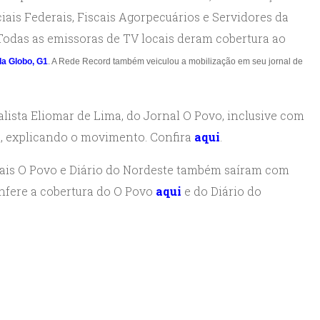
ciais Federais, Fiscais Agorpecuários e Servidores da
Todas as emissoras de TV locais deram cobertura ao
da Globo, G1
. A Rede Record também veiculou a mobilização em seu jornal de
alista Eliomar de Lima, do Jornal O Povo, inclusive com
l, explicando o movimento. Confira
aqui
.
ornais O Povo e Diário do Nordeste também saíram com
nfere a cobertura do O Povo
aqui
e do Diário do