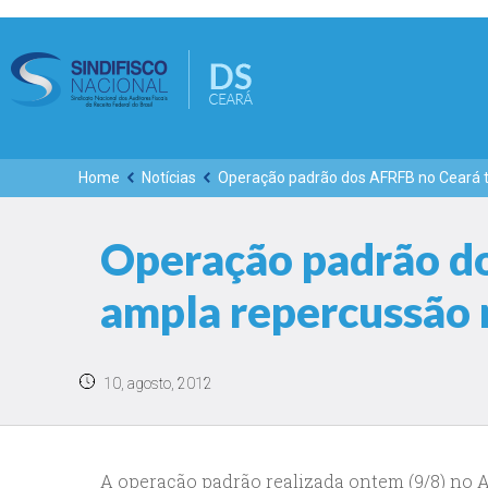
Home
Notícias
Operação padrão dos AFRFB no Ceará 
Operação padrão d
ampla repercussão 
10, agosto, 2012
A operação padrão realizada ontem (9/8) no 