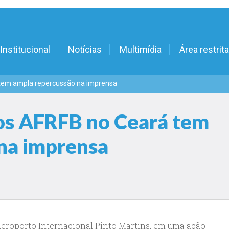
Institucional
Notícias
Multimídia
Área restrita
tem ampla repercussão na imprensa
os AFRFB no Ceará tem
na imprensa
Aeroporto Internacional Pinto Martins, em uma ação