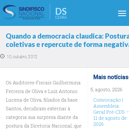
Quando a democracia claudica: Postura 
coletivas e repercute de forma negativ
10, outubro, 2012
Mais notícias
Os Auditores-Fiscais Guilhermina
5, agosto, 2026
Ferreira de Oliva e Luiz Antonio
Lucena de Oliva, filiados da base
Convocação |
Assembleia
Santos, decidiram externar à
Geral Pré-CDS –
categoria sua surpresa diante da
11 de agosto de
2026
postura da Diretoria Nacional, que