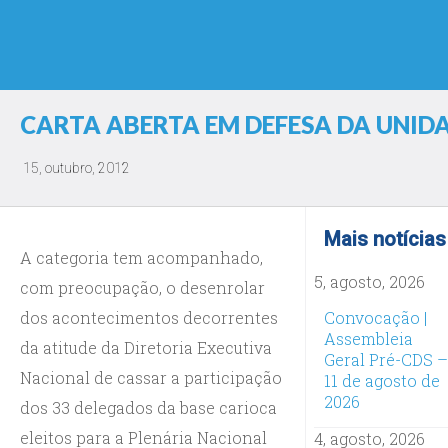
CARTA ABERTA EM DEFESA DA UNID
15, outubro, 2012
Mais notícias
A categoria tem acompanhado,
5, agosto, 2026
com preocupação, o desenrolar
dos acontecimentos decorrentes
Convocação |
Assembleia
da atitude da Diretoria Executiva
Geral Pré-CDS –
Nacional de cassar a participação
11 de agosto de
2026
dos 33 delegados da base carioca
eleitos para a Plenária Nacional
4, agosto, 2026